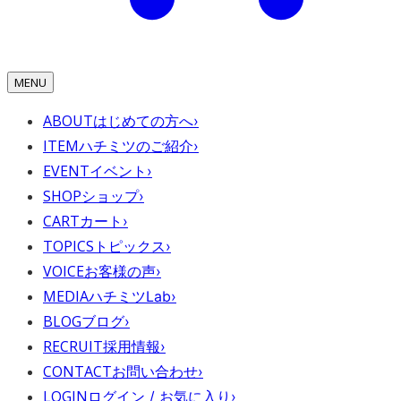
MENU
ABOUT
はじめての方へ
›
ITEM
ハチミツのご紹介
›
EVENT
イベント
›
SHOP
ショップ
›
CART
カート
›
TOPICS
トピックス
›
VOICE
お客様の声
›
MEDIA
ハチミツLab
›
BLOG
ブログ
›
RECRUIT
採用情報
›
CONTACT
お問い合わせ
›
LOGIN
ログイン / お気に入り
›