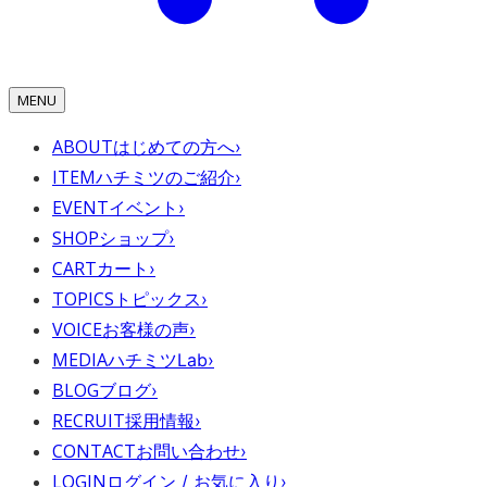
MENU
ABOUT
はじめての方へ
›
ITEM
ハチミツのご紹介
›
EVENT
イベント
›
SHOP
ショップ
›
CART
カート
›
TOPICS
トピックス
›
VOICE
お客様の声
›
MEDIA
ハチミツLab
›
BLOG
ブログ
›
RECRUIT
採用情報
›
CONTACT
お問い合わせ
›
LOGIN
ログイン / お気に入り
›