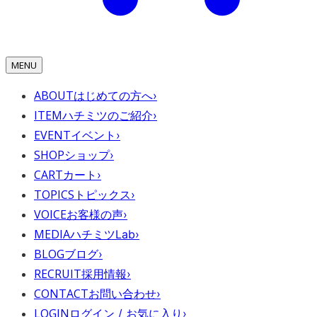
MENU
ABOUT
はじめての方へ
›
ITEM
ハチミツのご紹介
›
EVENT
イベント
›
SHOP
ショップ
›
CART
カート
›
TOPICS
トピックス
›
VOICE
お客様の声
›
MEDIA
ハチミツLab
›
BLOG
ブログ
›
RECRUIT
採用情報
›
CONTACT
お問い合わせ
›
LOGIN
ログイン / お気に入り
›