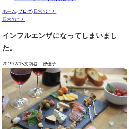
ホーム
›
ブログ
›
日常のこと
日常のこと
インフルエンザになってしまいまし
た。
2019/2/15
文
南谷 智佳子