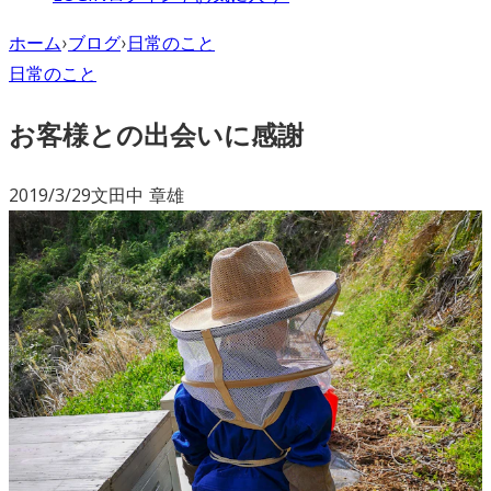
ホーム
›
ブログ
›
日常のこと
日常のこと
お客様との出会いに感謝
2019/3/29
文
田中 章雄