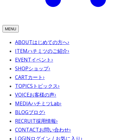
MENU
ABOUT
はじめての方へ
›
ITEM
ハチミツのご紹介
›
EVENT
イベント
›
SHOP
ショップ
›
CART
カート
›
TOPICS
トピックス
›
VOICE
お客様の声
›
MEDIA
ハチミツLab
›
BLOG
ブログ
›
RECRUIT
採用情報
›
CONTACT
お問い合わせ
›
LOGIN
ログイン / お気に入り
›