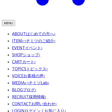
MENU
ABOUT
はじめての方へ
›
ITEM
ハチミツのご紹介
›
EVENT
イベント
›
SHOP
ショップ
›
CART
カート
›
TOPICS
トピックス
›
VOICE
お客様の声
›
MEDIA
ハチミツLab
›
BLOG
ブログ
›
RECRUIT
採用情報
›
CONTACT
お問い合わせ
›
LOGIN
ログイン / お気に入り
›