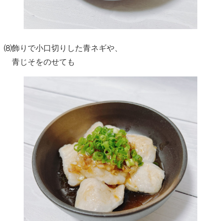
⑻飾りで小口切りした青ネギや、
青じそをのせても