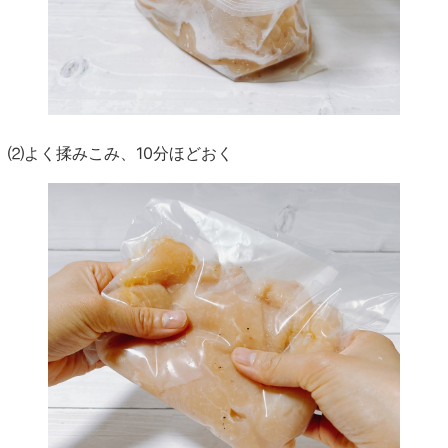
⑵よく揉みこみ、10分ほどおく