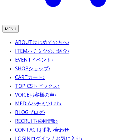
MENU
ABOUT
はじめての方へ
›
ITEM
ハチミツのご紹介
›
EVENT
イベント
›
SHOP
ショップ
›
CART
カート
›
TOPICS
トピックス
›
VOICE
お客様の声
›
MEDIA
ハチミツLab
›
BLOG
ブログ
›
RECRUIT
採用情報
›
CONTACT
お問い合わせ
›
LOGIN
ログイン / お気に入り
›