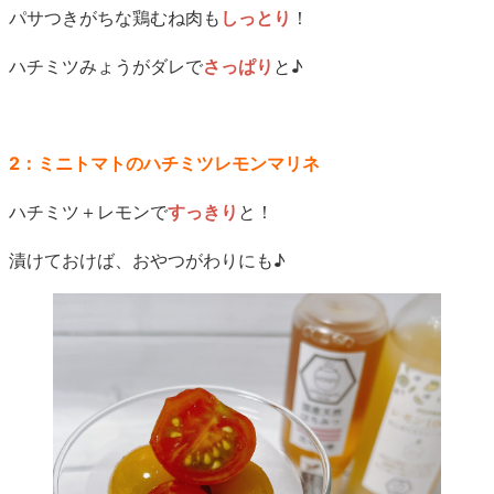
パサつきがちな鶏むね肉も
しっとり
！
ハチミツみょうがダレで
さっぱり
と♪
2：ミニトマトのハチミツレモンマリネ
ハチミツ＋レモンで
すっきり
と！
漬けておけば、おやつがわりにも♪