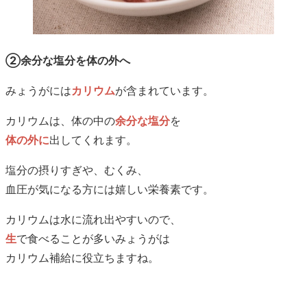
②余分な塩分を体の外へ
みょうがには
カリウム
が含まれています。
カリウムは、体の中の
余分な塩分
を
体の外に
出してくれます。
塩分の摂りすぎや、むくみ、
血圧が気になる方には嬉しい栄養素です。
カリウムは水に流れ出やすいので、
生
で食べることが多いみょうがは
カリウム補給に役立ちますね。