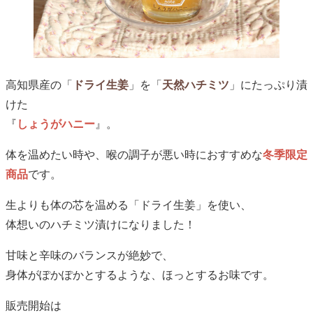
高知県産の「
ドライ生姜
」を「
天然ハチミツ
」にたっぷり漬
けた
『
しょうがハニー
』。
体を温めたい時や、喉の調子が悪い時におすすめな
冬季限定
商品
です。
生よりも体の芯を温める「ドライ生姜」を使い、
体想いのハチミツ漬けになりました！
甘味と辛味のバランスが絶妙で、
身体がぽかぽかとするような、ほっとするお味です。
販売開始は