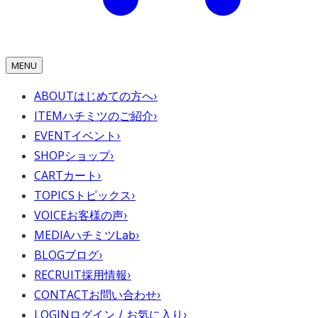
MENU
ABOUT
はじめての方へ
›
ITEM
ハチミツのご紹介
›
EVENT
イベント
›
SHOP
ショップ
›
CART
カート
›
TOPICS
トピックス
›
VOICE
お客様の声
›
MEDIA
ハチミツLab
›
BLOG
ブログ
›
RECRUIT
採用情報
›
CONTACT
お問い合わせ
›
LOGIN
ログイン / お気に入り
›