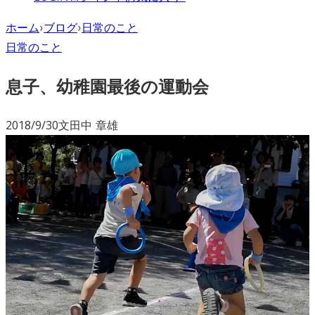
ホーム
›
ブログ
›
日常のこと
日常のこと
息子、幼稚園最後の運動会
2018/9/30
文
田中 章雄