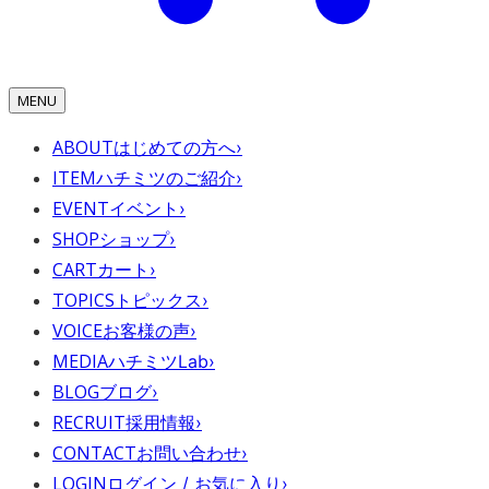
MENU
ABOUT
はじめての方へ
›
ITEM
ハチミツのご紹介
›
EVENT
イベント
›
SHOP
ショップ
›
CART
カート
›
TOPICS
トピックス
›
VOICE
お客様の声
›
MEDIA
ハチミツLab
›
BLOG
ブログ
›
RECRUIT
採用情報
›
CONTACT
お問い合わせ
›
LOGIN
ログイン / お気に入り
›