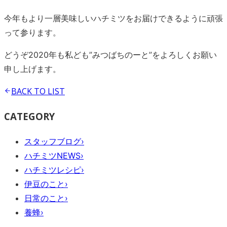
今年もより一層美味しいハチミツをお届けできるように頑張
って参ります。
どうぞ2020年も私ども”みつばちのーと”をよろしくお願い
申し上げます。
BACK TO
LIST
CATEGORY
スタッフブログ
›
ハチミツNEWS
›
ハチミツレシピ
›
伊豆のこと
›
日常のこと
›
養蜂
›