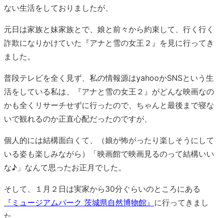
ない生活をしておりましたが、
元日は家族と妹家族とで、娘と前々から約束して、行く行く
詐欺になりかけていた『アナと雪の女王２』を見に行ってき
ました。
普段テレビを全く見ず、私の情報源はyahooかSNSという生
活をしている私は、『アナと雪の女王２』がどんな映画なの
かも全くリサーチせずに行ったので、ちゃんと最後まで寝な
いで観れるのか正直心配だったのですが、
個人的には結構面白くて、（娘が怖がったり楽しそうにして
いる姿も楽しみながら）「映画館で映画見るのって結構いい
な♪」なんて思ったお正月でした。
そして、１月２日は実家から30分ぐらいのところにある
『ミュージアムパーク 茨城県自然博物館』
に行ってきまし
た。