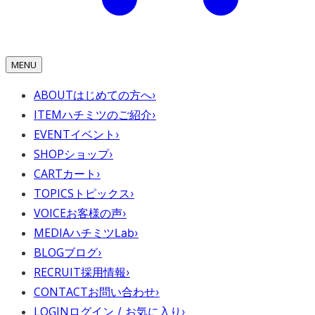
MENU
ABOUT
はじめての方へ
›
ITEM
ハチミツのご紹介
›
EVENT
イベント
›
SHOP
ショップ
›
CART
カート
›
TOPICS
トピックス
›
VOICE
お客様の声
›
MEDIA
ハチミツLab
›
BLOG
ブログ
›
RECRUIT
採用情報
›
CONTACT
お問い合わせ
›
LOGIN
ログイン / お気に入り
›