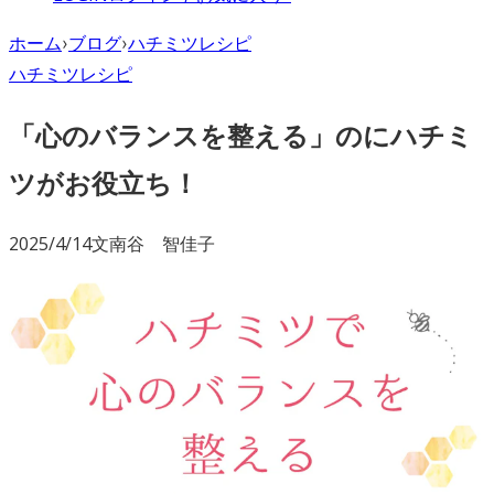
ホーム
›
ブログ
›
ハチミツレシピ
ハチミツレシピ
「心のバランスを整える」のにハチミ
ツがお役立ち！
2025/4/14
文
南谷 智佳子