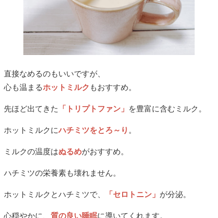
直接なめるのもいいですが、
心も温まる
ホットミルク
もおすすめ。
先ほど出てきた
「トリプトファン」
を豊富に含むミルク。
ホットミルクに
ハチミツをとろ～り
。
ミルクの温度は
ぬるめ
がおすすめ。
ハチミツの栄養素も壊れません。
ホットミルクとハチミツで、
「セロトニン」
が分泌。
心穏やかに、
質の良い睡眠
に導いてくれます。