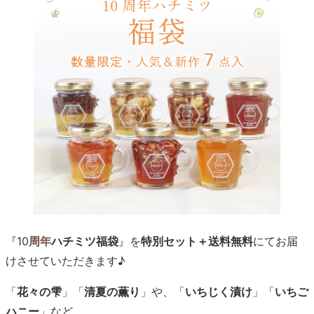
『10
周年
ハチミツ福袋
』を
特別セット＋送料無料
にてお届
けさせていただきます♪
「
花々の雫
」「
清夏の薫り
」や、「
いちじく漬け
」「
いちご
ハニー
」など…