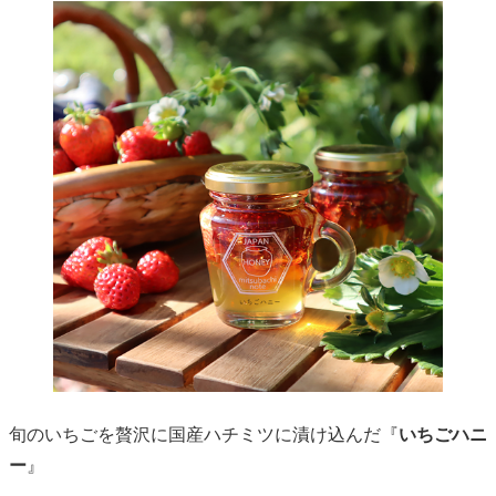
旬のいちごを贅沢に国産ハチミツに漬け込んだ『
いちごハニ
ー
』