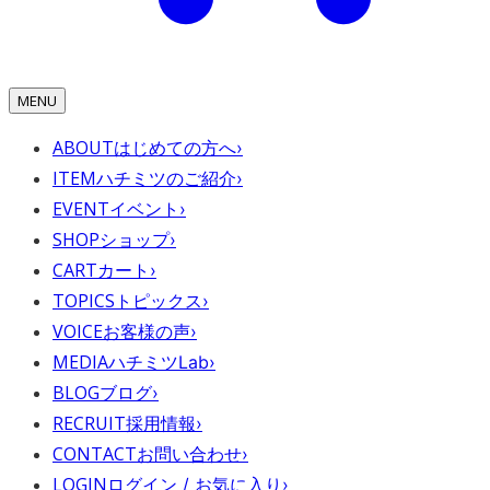
MENU
ABOUT
はじめての方へ
›
ITEM
ハチミツのご紹介
›
EVENT
イベント
›
SHOP
ショップ
›
CART
カート
›
TOPICS
トピックス
›
VOICE
お客様の声
›
MEDIA
ハチミツLab
›
BLOG
ブログ
›
RECRUIT
採用情報
›
CONTACT
お問い合わせ
›
LOGIN
ログイン / お気に入り
›