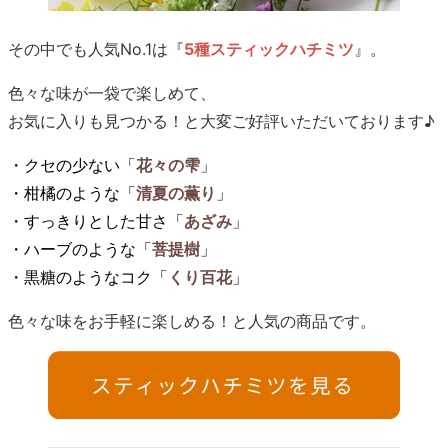
その中でも人気No.1は『
5種スティックハチミツ
』。
色々な味が一袋で楽しめて、
お気に入りも見つかる！と大変ご好評いただいております♪
・クセの少ない「
花々の雫
」
・柑橘のような「
清夏の薫り
」
・すっきりとした甘さ「
あざみ
」
・ハーブのような「
菩提樹
」
・黒糖のようなコク「
くり百花
」
色々な味をお手軽に楽しめる！と人気の商品です。