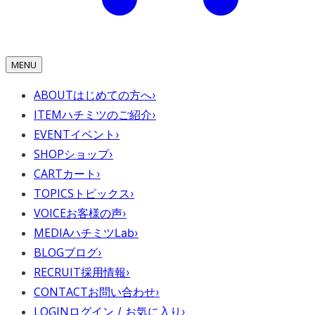
MENU
ABOUT
はじめての方へ
›
ITEM
ハチミツのご紹介
›
EVENT
イベント
›
SHOP
ショップ
›
CART
カート
›
TOPICS
トピックス
›
VOICE
お客様の声
›
MEDIA
ハチミツLab
›
BLOG
ブログ
›
RECRUIT
採用情報
›
CONTACT
お問い合わせ
›
LOGIN
ログイン / お気に入り
›