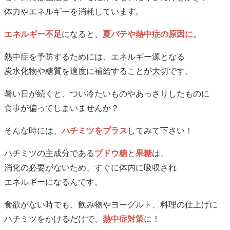
体力やエネルギーを消耗しています。
エネルギー不足
になると、
夏バテや熱中症の原因に
。
熱中症を予防するためには、エネルギー源となる
炭水化物や糖質を適度に補給することが大切です。
暑い日が続くと、つい冷たいものやあっさりしたものに
食事が偏ってしまいませんか？
そんな時には、
ハチミツをプラス
してみて下さい！
ハチミツの主成分である
ブドウ糖
と
果糖
は、
消化の必要がないため、すぐに体内に吸収され
エネルギーになるんです。
食欲がない時でも、飲み物やヨーグルト、料理の仕上げに
ハチミツをかけるだけで、
熱中症対策
に！