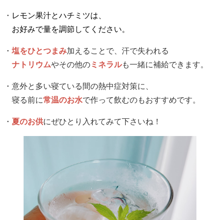
・
レモン果汁とハチミツは、
お好みで量を調節してください。
・
塩をひとつまみ
加えることで、汗で失われる
ナトリウム
やその他の
ミネラル
も一緒に補給できます。
・意外と多い寝ている間の熱中症対策に、
寝る前に
常温のお水
で作って飲むのもおすすめです。
・
夏のお供
にぜひとり入れてみて下さいね！