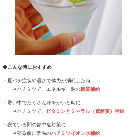
◆こんな時におすすめ
・夏バテ症状や暑さで体力が消耗した時
→ハチミツで、エネルギー源の
糖質補給
・暑い中でたくさん汗をかいた時に
→ハチミツで、
ビタミンとミネラル（電解質）補給
・寝ている間の熱中症対策に
→寝る前に常温の
ハチミツイオン水補給