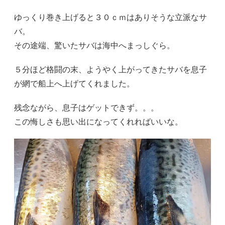
ゆっくり巻き上げると３０ｃｍはありそうな立派なサ
バ。
その途端、驚いたサバは海中へまっしぐら。
５分ほど格闘の末、ようやく上がってきたサバを息子
が網で船上へ上げてくれました。
残念ながら、息子はゲットできず。。。
この悔しさも思い出になってくれればいいな。