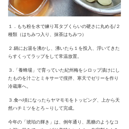
１．もち粉を水で練り耳タブくらいの硬さに丸める/２
種類（はちみつ入り、抹茶はちみつ）
２.鍋にお湯を沸かし、沸いたら１を投入、浮いてきた
らすくってラップをして常温放置。
３.「養蜂場」で育っていた紀州梅をシロップ漬けにし
たものを汁ごとミキサーで撹拌、寒天でゼリーを作り
冷蔵庫へ。
３.食べ頃になったらヤマモモをトッピング、上から天
然ハチミツをとろ～りして完成。
今年の「琥珀の輝き」は、例年通り、黒糖のようなコ