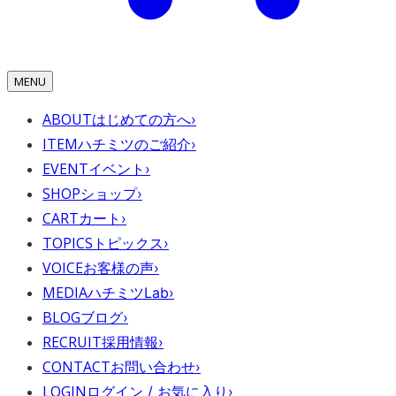
MENU
ABOUT
はじめての方へ
›
ITEM
ハチミツのご紹介
›
EVENT
イベント
›
SHOP
ショップ
›
CART
カート
›
TOPICS
トピックス
›
VOICE
お客様の声
›
MEDIA
ハチミツLab
›
BLOG
ブログ
›
RECRUIT
採用情報
›
CONTACT
お問い合わせ
›
LOGIN
ログイン / お気に入り
›