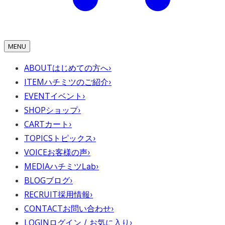
MENU
ABOUT
はじめての方へ
›
ITEM
ハチミツのご紹介
›
EVENT
イベント
›
SHOP
ショップ
›
CART
カート
›
TOPICS
トピックス
›
VOICE
お客様の声
›
MEDIA
ハチミツLab
›
BLOG
ブログ
›
RECRUIT
採用情報
›
CONTACT
お問い合わせ
›
LOGIN
ログイン / お気に入り
›