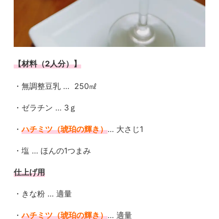
【材料（2
人分）】
・無調整豆乳 … 250㎖
・ゼラチン … 3ｇ
・
ハチミツ（琥珀の輝き）
… 大さじ1
・塩 … ほんの1つまみ
仕上げ用
・きな粉 … 適量
・
ハチミツ（琥珀の輝き）
… 適量