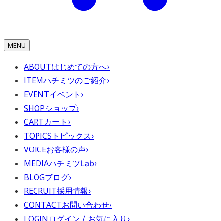
MENU
ABOUT
はじめての方へ
›
ITEM
ハチミツのご紹介
›
EVENT
イベント
›
SHOP
ショップ
›
CART
カート
›
TOPICS
トピックス
›
VOICE
お客様の声
›
MEDIA
ハチミツLab
›
BLOG
ブログ
›
RECRUIT
採用情報
›
CONTACT
お問い合わせ
›
LOGIN
ログイン / お気に入り
›