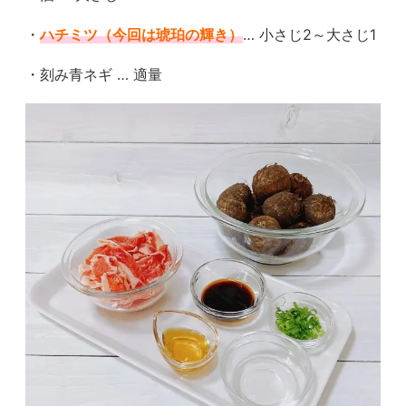
・
ハチミツ（今回は琥珀の輝き）
… 小さじ2～大さじ1
・刻み青ネギ … 適量