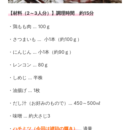
【材料（2～3
人分）】調理時間 約15分
・鶏もも肉 … 100ｇ
・さつまいも … 小1本（約100ｇ）
・にんじん … 小1本（約90ｇ）
・レンコン … 80ｇ
・しめじ … 半株
・油揚げ … 1枚
・だし汁（お好みのもので）… 450～500㎖
・味噌 … 約大さじ3
・
ハチミツ（今回は琥珀の輝き）
… 適量