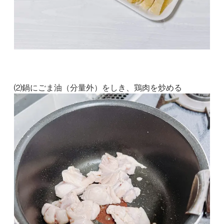
⑵鍋にごま油（分量外）をしき、鶏肉を炒める