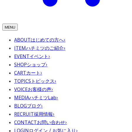
MENU
ABOUT
はじめての方へ
›
ITEM
ハチミツのご紹介
›
EVENT
イベント
›
SHOP
ショップ
›
CART
カート
›
TOPICS
トピックス
›
VOICE
お客様の声
›
MEDIA
ハチミツLab
›
BLOG
ブログ
›
RECRUIT
採用情報
›
CONTACT
お問い合わせ
›
LOGIN
ログイン / お気に入り
›