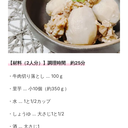
【材料（2人分）】調理時間 約25分
・牛肉切り落とし … 100ｇ
・里芋 … 小10個（約350ｇ）
・水 … 1と1/2カップ
・しょうゆ … 大さじ1と1/2
・酒 … 大さじ1