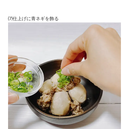
⑺仕上げに青ネギを飾る