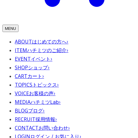
MENU
ABOUT
はじめての方へ
›
ITEM
ハチミツのご紹介
›
EVENT
イベント
›
SHOP
ショップ
›
CART
カート
›
TOPICS
トピックス
›
VOICE
お客様の声
›
MEDIA
ハチミツLab
›
BLOG
ブログ
›
RECRUIT
採用情報
›
CONTACT
お問い合わせ
›
LOGIN
ログイン / お気に入り
›