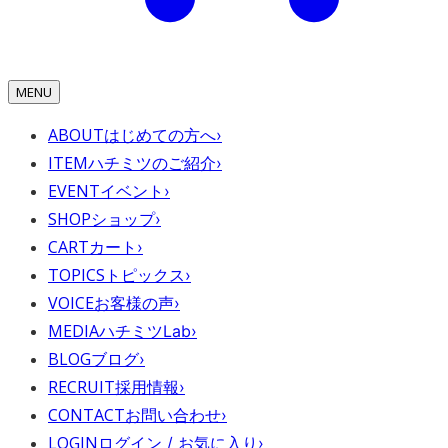
MENU
ABOUT
はじめての方へ
›
ITEM
ハチミツのご紹介
›
EVENT
イベント
›
SHOP
ショップ
›
CART
カート
›
TOPICS
トピックス
›
VOICE
お客様の声
›
MEDIA
ハチミツLab
›
BLOG
ブログ
›
RECRUIT
採用情報
›
CONTACT
お問い合わせ
›
LOGIN
ログイン / お気に入り
›