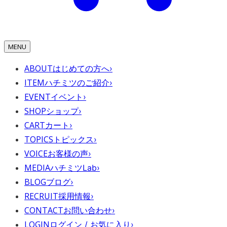
MENU
ABOUT
はじめての方へ
›
ITEM
ハチミツのご紹介
›
EVENT
イベント
›
SHOP
ショップ
›
CART
カート
›
TOPICS
トピックス
›
VOICE
お客様の声
›
MEDIA
ハチミツLab
›
BLOG
ブログ
›
RECRUIT
採用情報
›
CONTACT
お問い合わせ
›
LOGIN
ログイン / お気に入り
›