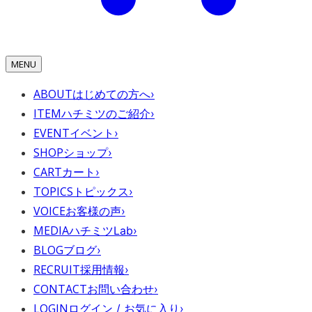
MENU
ABOUT
はじめての方へ
›
ITEM
ハチミツのご紹介
›
EVENT
イベント
›
SHOP
ショップ
›
CART
カート
›
TOPICS
トピックス
›
VOICE
お客様の声
›
MEDIA
ハチミツLab
›
BLOG
ブログ
›
RECRUIT
採用情報
›
CONTACT
お問い合わせ
›
LOGIN
ログイン / お気に入り
›