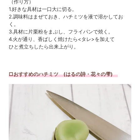
（作り方）
1.好きな具材は一口大に切る。
2.調味料はまぜておき、ハチミツを液で溶かしてお
く。
3.具材に片栗粉をまぶし、フライパンで焼く。
4.火が通り、香ばしく焼けたら<タレ>を加えて
ひと煮立ちしたら出来上がり。
□おすすめのハチミツ (はるの詩・花々の雫)