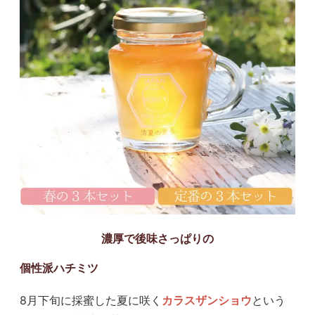
濃厚で後味さっぱりの
個性派ハチミツ
8月下旬に採蜜した夏に咲く
カラスザンショウ
という