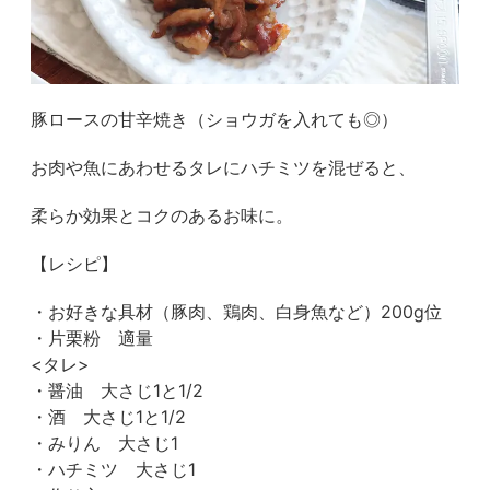
豚ロースの甘辛焼き（ショウガを入れても◎）
お肉や魚にあわせるタレにハチミツを混ぜると、
柔らか効果とコクのあるお味に。
【レシピ】
・お好きな具材（豚肉、鶏肉、白身魚など）200g位
・片栗粉 適量
<タレ>
・醤油 大さじ1と1/2
・酒 大さじ1と1/2
・みりん 大さじ1
・ハチミツ 大さじ1