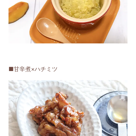
■甘辛煮×ハチミツ