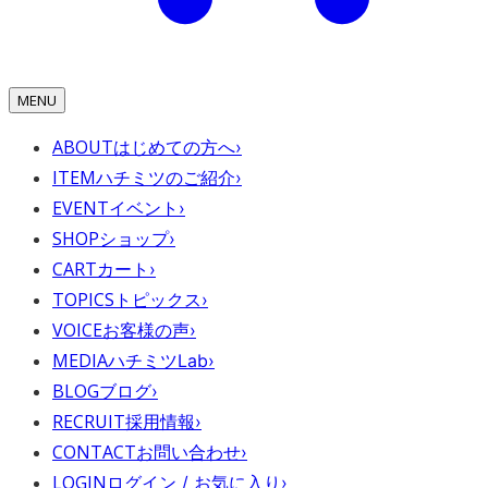
MENU
ABOUT
はじめての方へ
›
ITEM
ハチミツのご紹介
›
EVENT
イベント
›
SHOP
ショップ
›
CART
カート
›
TOPICS
トピックス
›
VOICE
お客様の声
›
MEDIA
ハチミツLab
›
BLOG
ブログ
›
RECRUIT
採用情報
›
CONTACT
お問い合わせ
›
LOGIN
ログイン / お気に入り
›