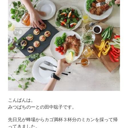
こんばんは。
みつばちのーとの田中聡子です。
先日兄が蜂場からカゴ満杯３杯分のミカンを採って帰
ってきました。