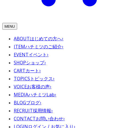
MENU
ABOUT
はじめての方へ
›
ITEM
ハチミツのご紹介
›
EVENT
イベント
›
SHOP
ショップ
›
CART
カート
›
TOPICS
トピックス
›
VOICE
お客様の声
›
MEDIA
ハチミツLab
›
BLOG
ブログ
›
RECRUIT
採用情報
›
CONTACT
お問い合わせ
›
LOGIN
ログイン / お気に入り
›