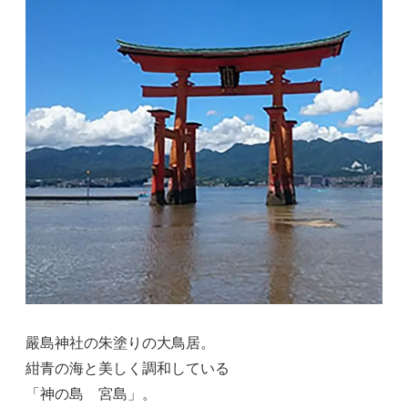
嚴島神社の朱塗りの大鳥居。
紺青の海と美しく調和している
「神の島 宮島」。