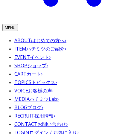
MENU
ABOUT
はじめての方へ
›
ITEM
ハチミツのご紹介
›
EVENT
イベント
›
SHOP
ショップ
›
CART
カート
›
TOPICS
トピックス
›
VOICE
お客様の声
›
MEDIA
ハチミツLab
›
BLOG
ブログ
›
RECRUIT
採用情報
›
CONTACT
お問い合わせ
›
LOGIN
ログイン / お気に入り
›