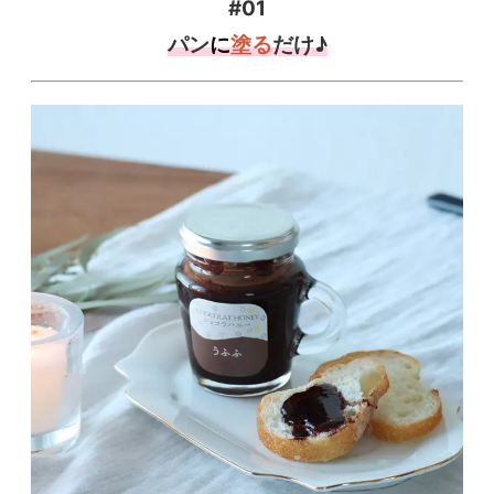
#01
パン
に
塗る
だけ♪