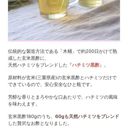
伝統的な製造方法である「木桶」で約200日かけて熟
成した玄米黒酢に、
天然ハチミツをブレンドした『
ハチミツ黒酢
』。
原材料が玄米(三重県産)の玄米黒酢とハチミツだけで
できているので、安心安全なひと瓶です。
芳醇な香りとまろやかな口あたりで、ハチミツの風味
を味わえます。
玄米黒酢180gのうち、
60gも天然ハチミツをブレンド
した贅沢なお酢となりました。