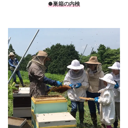
●巣箱の内検