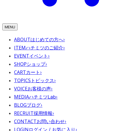
MENU
ABOUT
はじめての方へ
›
ITEM
ハチミツのご紹介
›
EVENT
イベント
›
SHOP
ショップ
›
CART
カート
›
TOPICS
トピックス
›
VOICE
お客様の声
›
MEDIA
ハチミツLab
›
BLOG
ブログ
›
RECRUIT
採用情報
›
CONTACT
お問い合わせ
›
LOGIN
ログイン / お気に入り
›