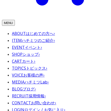
MENU
ABOUT
はじめての方へ
›
ITEM
ハチミツのご紹介
›
EVENT
イベント
›
SHOP
ショップ
›
CART
カート
›
TOPICS
トピックス
›
VOICE
お客様の声
›
MEDIA
ハチミツLab
›
BLOG
ブログ
›
RECRUIT
採用情報
›
CONTACT
お問い合わせ
›
LOGIN
ログイン / お気に入り
›