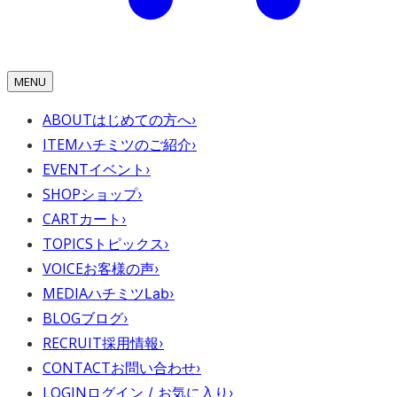
MENU
ABOUT
はじめての方へ
›
ITEM
ハチミツのご紹介
›
EVENT
イベント
›
SHOP
ショップ
›
CART
カート
›
TOPICS
トピックス
›
VOICE
お客様の声
›
MEDIA
ハチミツLab
›
BLOG
ブログ
›
RECRUIT
採用情報
›
CONTACT
お問い合わせ
›
LOGIN
ログイン / お気に入り
›