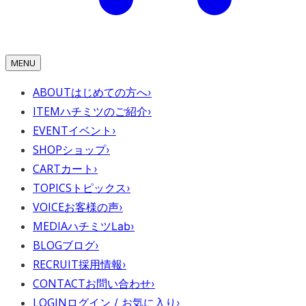
MENU
ABOUT
はじめての方へ
›
ITEM
ハチミツのご紹介
›
EVENT
イベント
›
SHOP
ショップ
›
CART
カート
›
TOPICS
トピックス
›
VOICE
お客様の声
›
MEDIA
ハチミツLab
›
BLOG
ブログ
›
RECRUIT
採用情報
›
CONTACT
お問い合わせ
›
LOGIN
ログイン / お気に入り
›