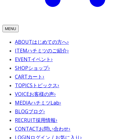
MENU
ABOUT
はじめての方へ
›
ITEM
ハチミツのご紹介
›
EVENT
イベント
›
SHOP
ショップ
›
CART
カート
›
TOPICS
トピックス
›
VOICE
お客様の声
›
MEDIA
ハチミツLab
›
BLOG
ブログ
›
RECRUIT
採用情報
›
CONTACT
お問い合わせ
›
LOGIN
ログイン / お気に入り
›