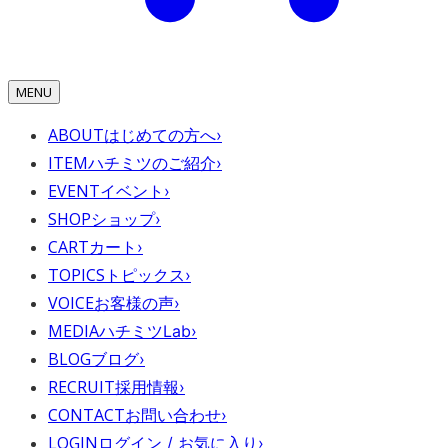
MENU
ABOUT
はじめての方へ
›
ITEM
ハチミツのご紹介
›
EVENT
イベント
›
SHOP
ショップ
›
CART
カート
›
TOPICS
トピックス
›
VOICE
お客様の声
›
MEDIA
ハチミツLab
›
BLOG
ブログ
›
RECRUIT
採用情報
›
CONTACT
お問い合わせ
›
LOGIN
ログイン / お気に入り
›