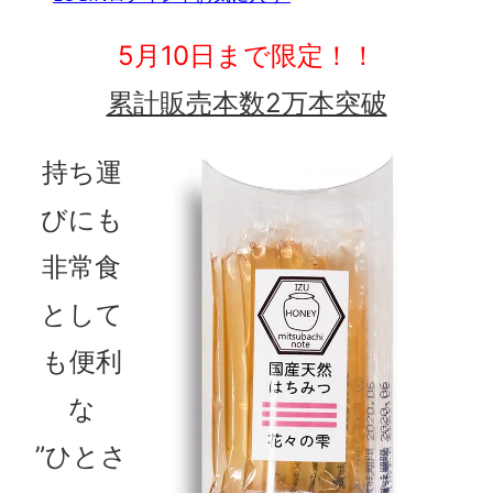
5月10日まで限定！！
累計販売本数2万本突破
持ち運
びにも
非常食
として
も便利
な
”ひとさ