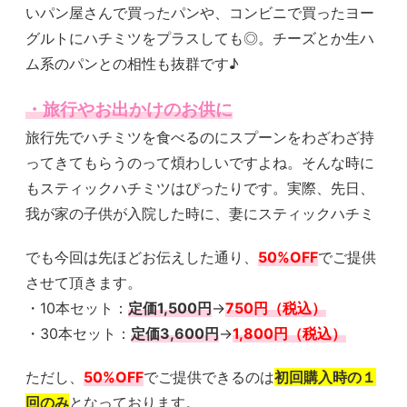
いパン屋さんで買ったパンや、コンビニで買ったヨー
グルトにハチミツをプラスしても◎。チーズとか生ハ
ム系のパンとの相性も抜群です♪
・旅行やお出かけのお供に
旅行先でハチミツを食べるのにスプーンをわざわざ持
ってきてもらうのって煩わしいですよね。そんな時に
もスティックハチミツはぴったりです。実際、先日、
我が家の子供が入院した時に、妻にスティックハチミ
でも今回は先ほどお伝えした通り、
50%OFF
でご提供
させて頂きます。
・10本セット：
定価1,500円
→
750円（税込）
・30本セット：
定価3,600円
→
1,800円（税込）
ただし、
50%OFF
でご提供できるのは
初回購入時の１
回のみ
となっております。