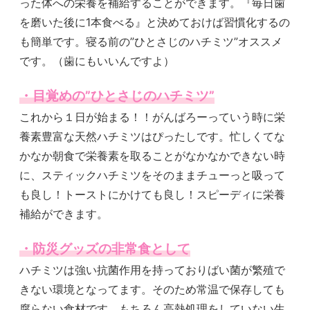
った体への栄養を補給することができます。『毎日歯
を磨いた後に1本食べる』と決めておけば習慣化するの
も簡単です。寝る前の”ひとさじのハチミツ”オススメ
です。（歯にもいいんですよ）
・目覚めの”ひとさじのハチミツ”
これから１日が始まる！！がんばろーっていう時に栄
養素豊富な天然ハチミツはぴったしです。忙しくてな
かなか朝食で栄養素を取ることがなかなかできない時
に、スティックハチミツをそのままチューっと吸って
も良し！トーストにかけても良し！スピーディに栄養
補給ができます。
・防災グッズの非常食として
ハチミツは強い抗菌作用を持っておりばい菌が繁殖で
きない環境となってます。そのため常温で保存しても
腐らない食材です。もちろん高熱処理をしていない生