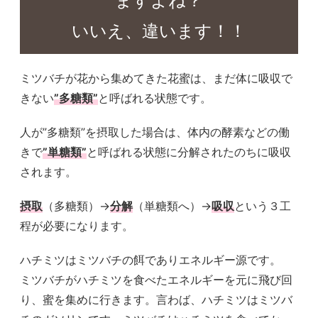
ますよね？
いいえ、違います！！
ミツバチが花から集めてきた花蜜は、まだ体に吸収で
きない
”多糖類”
と呼ばれる状態です。
人が”多糖類”を摂取した場合は、体内の酵素などの働
きで
”単糖類”
と呼ばれる状態に分解されたのちに吸収
されます。
摂取
（多糖類）→
分解
（単糖類へ）→
吸収
という３工
程が必要になります。
ハチミツはミツバチの餌でありエネルギー源です。
ミツバチがハチミツを食べたエネルギーを元に飛び回
り、蜜を集めに行きます。言わば、ハチミツはミツバ