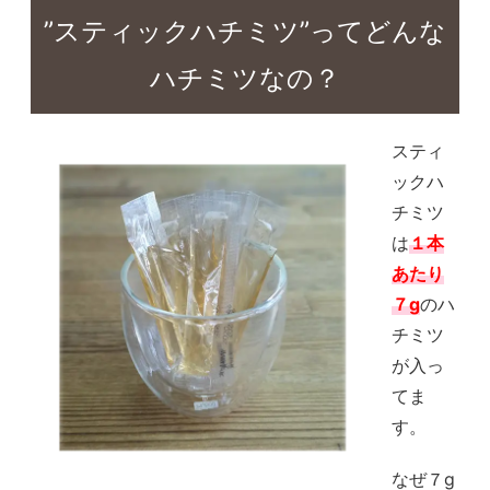
”スティックハチミツ”ってどんな
ハチミツなの？
スティ
ックハ
チミツ
は
１本
あたり
７g
のハ
チミツ
が入っ
てま
す。
なぜ７g