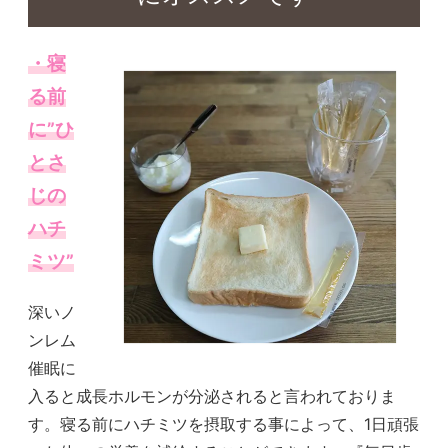
・寝
る前
に”ひ
とさ
じの
ハチ
ミツ”
深いノ
ンレム
催眠に
入ると成長ホルモンが分泌されると言われておりま
す。寝る前にハチミツを摂取する事によって、1日頑張