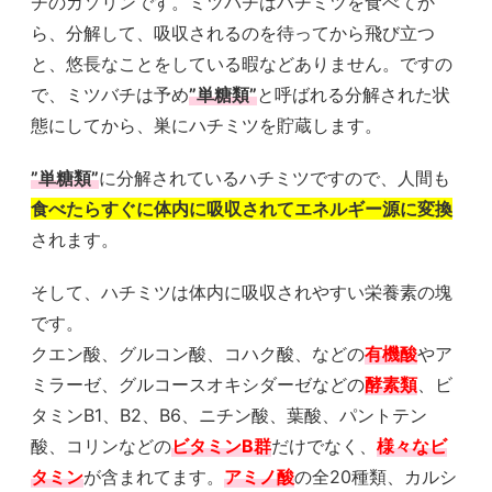
チのガソリンです。ミツバチはハチミツを食べてか
ら、分解して、吸収されるのを待ってから飛び立つ
と、悠長なことをしている暇などありません。ですの
で、ミツバチは予め
”単糖類”
と呼ばれる分解された状
態にしてから、巣にハチミツを貯蔵します。
”単糖類”
に分解されているハチミツですので、人間も
食べたらすぐに体内に吸収されてエネルギー源に変換
されます。
そして、ハチミツは体内に吸収されやすい栄養素の塊
です。
クエン酸、グルコン酸、コハク酸、などの
有機酸
やア
ミラーゼ、グルコースオキシダーゼなどの
酵素類
、ビ
タミンB1、B2、B6、ニチン酸、葉酸、パントテン
酸、コリンなどの
ビタミンB群
だけでなく、
様々なビ
タミン
が含まれてます。
アミノ酸
の全20種類、カルシ