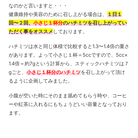
なのかと言いますと・・・
健康維持や美容のために召し上がる場合は、
１日１
回〜２回、
小さじ１杯分
のハチミツを召し上がってい
ただく事をオススメ
しております。
ハチミツは水と同じ体積で比較すると1.3〜1.4倍の重さ
があります。よって小さじ１杯＝5ccですので、5cc×
1.4倍＝約7gという計算から、スティックハチミツは７
gごと、
小さじ１杯分のハチミツ
を召し上がって頂け
るように企画してみました。
小腹が空いた時にそのまま舐めてもらう時や、コーヒ
ーや紅茶に入れるにもちょうどいい容量となっており
ます。