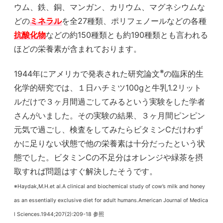
ウム、鉄、銅、マンガン、カリウム、マグネシウムな
どの
ミネラル
を全27種類、ポリフェノールなどの各種
抗酸化物
などの約150種類とも約190種類とも言われる
ほどの栄養素が含まれております。
※
1944年にアメリカで発表された研究論文
の臨床的生
化学的研究では、１日ハチミツ100gと牛乳1.2リット
ルだけで３ヶ月間過ごしてみるという実験をした学者
さんがいました。その実験の結果、３ヶ月間ピンピン
元気で過ごし、検査をしてみたらビタミンCだけわず
かに足りない状態で他の栄養素は十分だったという状
態でした。ビタミンCの不足分はオレンジや緑茶を摂
取すれば問題はすぐ解決したそうです。
※Haydak,M.H.et al.A clinical and biochemical study of cow’s milk and honey
as an essentially exclusive diet for adult humans.American Journal of Medica
l Sciences.1944;207(2):209-18 参照