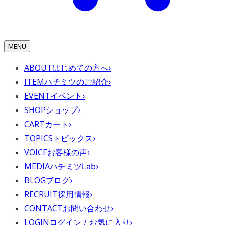
MENU
ABOUT
はじめての方へ
›
ITEM
ハチミツのご紹介
›
EVENT
イベント
›
SHOP
ショップ
›
CART
カート
›
TOPICS
トピックス
›
VOICE
お客様の声
›
MEDIA
ハチミツLab
›
BLOG
ブログ
›
RECRUIT
採用情報
›
CONTACT
お問い合わせ
›
LOGIN
ログイン / お気に入り
›