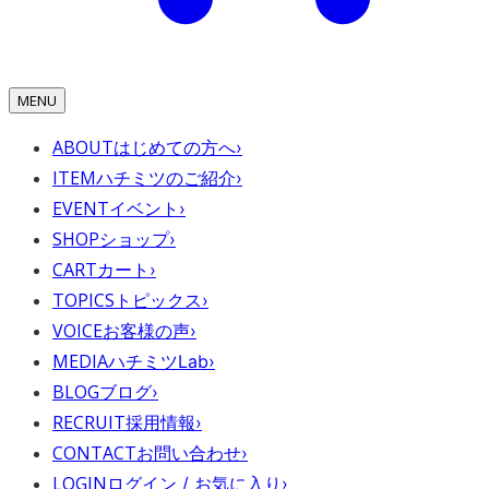
MENU
ABOUT
はじめての方へ
›
ITEM
ハチミツのご紹介
›
EVENT
イベント
›
SHOP
ショップ
›
CART
カート
›
TOPICS
トピックス
›
VOICE
お客様の声
›
MEDIA
ハチミツLab
›
BLOG
ブログ
›
RECRUIT
採用情報
›
CONTACT
お問い合わせ
›
LOGIN
ログイン / お気に入り
›