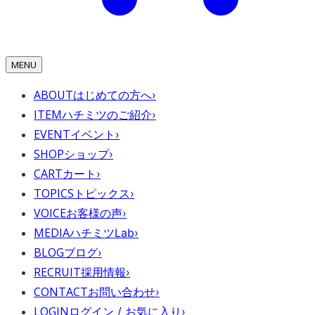
MENU
ABOUT
はじめての方へ
›
ITEM
ハチミツのご紹介
›
EVENT
イベント
›
SHOP
ショップ
›
CART
カート
›
TOPICS
トピックス
›
VOICE
お客様の声
›
MEDIA
ハチミツLab
›
BLOG
ブログ
›
RECRUIT
採用情報
›
CONTACT
お問い合わせ
›
LOGIN
ログイン / お気に入り
›