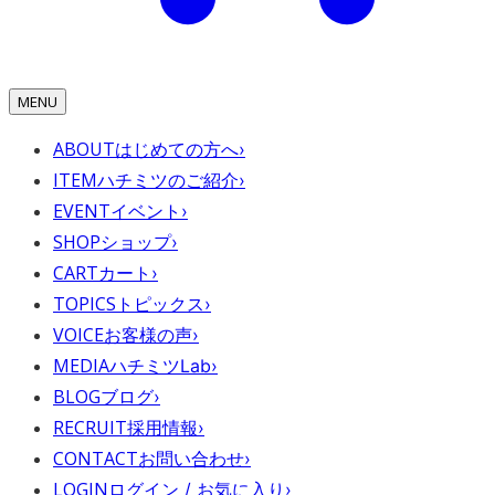
MENU
ABOUT
はじめての方へ
›
ITEM
ハチミツのご紹介
›
EVENT
イベント
›
SHOP
ショップ
›
CART
カート
›
TOPICS
トピックス
›
VOICE
お客様の声
›
MEDIA
ハチミツLab
›
BLOG
ブログ
›
RECRUIT
採用情報
›
CONTACT
お問い合わせ
›
LOGIN
ログイン / お気に入り
›