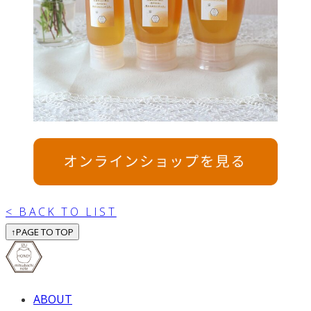
< BACK TO LIST
↑
PAGE TO TOP
ABOUT