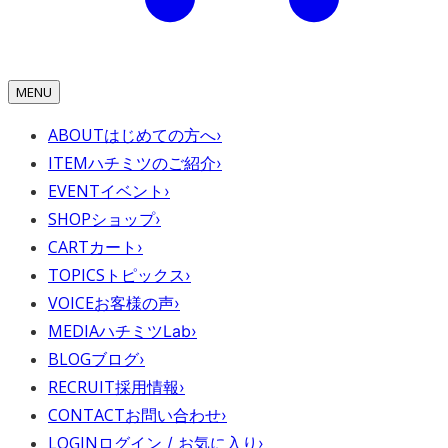
MENU
ABOUT
はじめての方へ
›
ITEM
ハチミツのご紹介
›
EVENT
イベント
›
SHOP
ショップ
›
CART
カート
›
TOPICS
トピックス
›
VOICE
お客様の声
›
MEDIA
ハチミツLab
›
BLOG
ブログ
›
RECRUIT
採用情報
›
CONTACT
お問い合わせ
›
LOGIN
ログイン / お気に入り
›