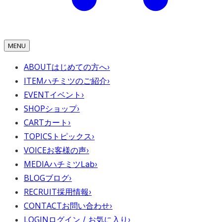
MENU
ABOUT
はじめての方へ
›
ITEM
ハチミツのご紹介
›
EVENT
イベント
›
SHOP
ショップ
›
CART
カート
›
TOPICS
トピックス
›
VOICE
お客様の声
›
MEDIA
ハチミツLab
›
BLOG
ブログ
›
RECRUIT
採用情報
›
CONTACT
お問い合わせ
›
LOGIN
ログイン / お気に入り
›