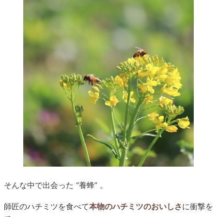
そんな中で出会った “養蜂” 。
師匠のハチミツを食べて
本物のハチミツのおいしさ
に衝撃を