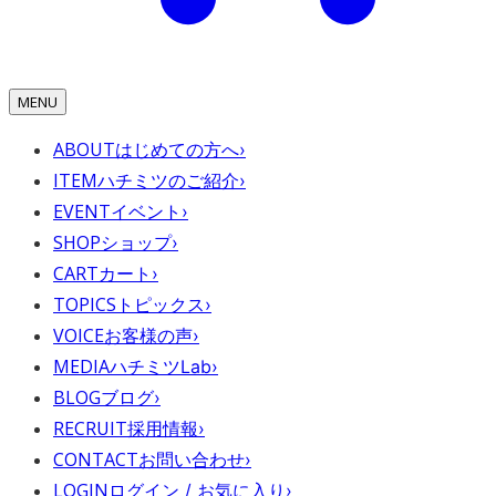
MENU
ABOUT
はじめての方へ
›
ITEM
ハチミツのご紹介
›
EVENT
イベント
›
SHOP
ショップ
›
CART
カート
›
TOPICS
トピックス
›
VOICE
お客様の声
›
MEDIA
ハチミツLab
›
BLOG
ブログ
›
RECRUIT
採用情報
›
CONTACT
お問い合わせ
›
LOGIN
ログイン / お気に入り
›