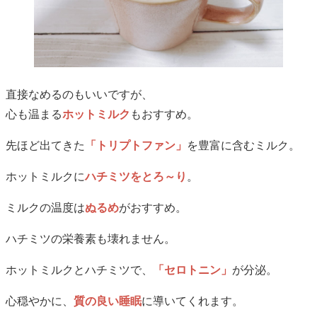
直接なめるのもいいですが、
心も温まる
ホットミルク
もおすすめ。
先ほど出てきた
「トリプトファン」
を豊富に含むミルク。
ホットミルクに
ハチミツをとろ～り
。
ミルクの温度は
ぬるめ
がおすすめ。
ハチミツの栄養素も壊れません。
ホットミルクとハチミツで、
「セロトニン」
が分泌。
心穏やかに、
質の良い睡眠
に導いてくれます。