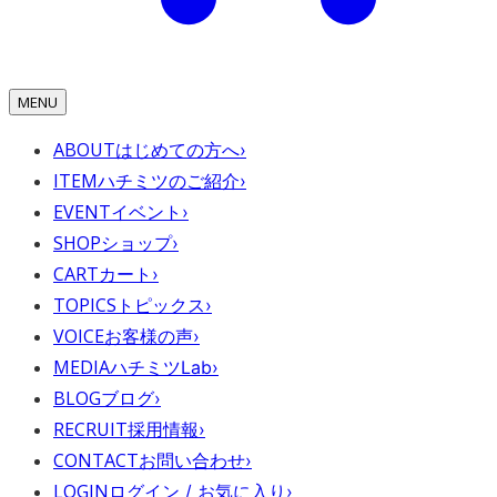
MENU
ABOUT
はじめての方へ
›
ITEM
ハチミツのご紹介
›
EVENT
イベント
›
SHOP
ショップ
›
CART
カート
›
TOPICS
トピックス
›
VOICE
お客様の声
›
MEDIA
ハチミツLab
›
BLOG
ブログ
›
RECRUIT
採用情報
›
CONTACT
お問い合わせ
›
LOGIN
ログイン / お気に入り
›