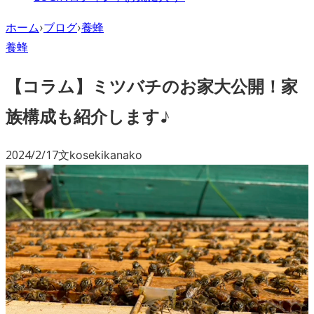
ホーム
›
ブログ
›
養蜂
養蜂
【コラム】ミツバチのお家大公開！家
族構成も紹介します♪
2024/2/17
文
kosekikanako