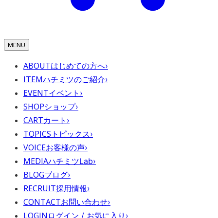
MENU
ABOUT
はじめての方へ
›
ITEM
ハチミツのご紹介
›
EVENT
イベント
›
SHOP
ショップ
›
CART
カート
›
TOPICS
トピックス
›
VOICE
お客様の声
›
MEDIA
ハチミツLab
›
BLOG
ブログ
›
RECRUIT
採用情報
›
CONTACT
お問い合わせ
›
LOGIN
ログイン / お気に入り
›