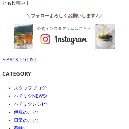
とも投稿中！
＼フォローよろしくお願いします♪／
BACK TO
LIST
CATEGORY
スタッフブログ
›
ハチミツNEWS
›
ハチミツレシピ
›
伊豆のこと
›
日常のこと
›
養蜂
›