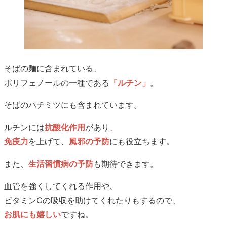
そばの麺に含まれている、
ポリフェノールの一種である
「ルチン」
。
そばのハチミツにも含まれています。
ルチンには
抗酸化作用
があり、
免疫力
を上げて、
風邪の予防
にも役立ちます。
また、
生活習慣病の予防
も期待できます。
血管を強くしてくれる作用や、
ビタミンCの吸収を助けてくれたりもするので、
お肌にも嬉しい
ですね。