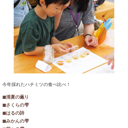
今年採れたハチミツの食べ比べ！
◼︎清夏の薫り
◼︎さくらの雫
◼︎はるの詩
◼︎みかんの雫