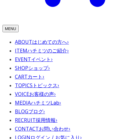
MENU
ABOUT
はじめての方へ
›
ITEM
ハチミツのご紹介
›
EVENT
イベント
›
SHOP
ショップ
›
CART
カート
›
TOPICS
トピックス
›
VOICE
お客様の声
›
MEDIA
ハチミツLab
›
BLOG
ブログ
›
RECRUIT
採用情報
›
CONTACT
お問い合わせ
›
LOGIN
ログイン / お気に入り
›