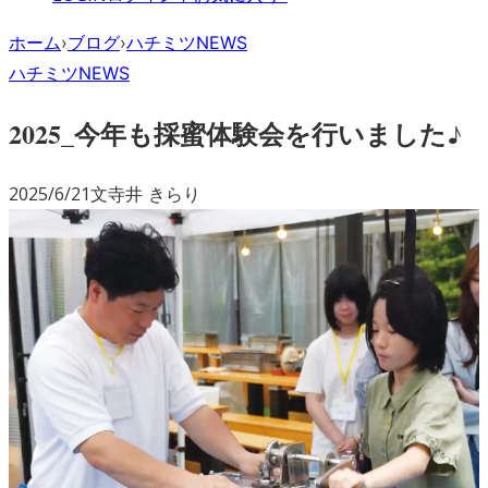
ホーム
›
ブログ
›
ハチミツNEWS
ハチミツNEWS
2025_今年も採蜜体験会を行いました♪
2025/6/21
文
寺井 きらり