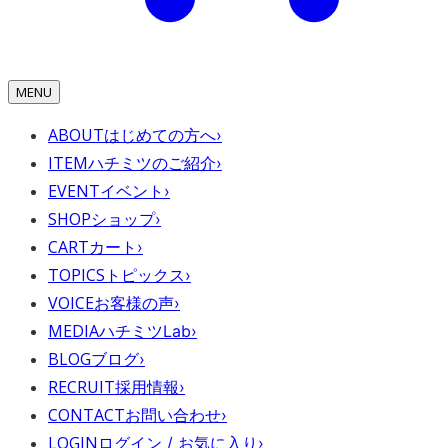
MENU
ABOUT
はじめての方へ
›
ITEM
ハチミツのご紹介
›
EVENT
イベント
›
SHOP
ショップ
›
CART
カート
›
TOPICS
トピックス
›
VOICE
お客様の声
›
MEDIA
ハチミツLab
›
BLOG
ブログ
›
RECRUIT
採用情報
›
CONTACT
お問い合わせ
›
LOGIN
ログイン / お気に入り
›