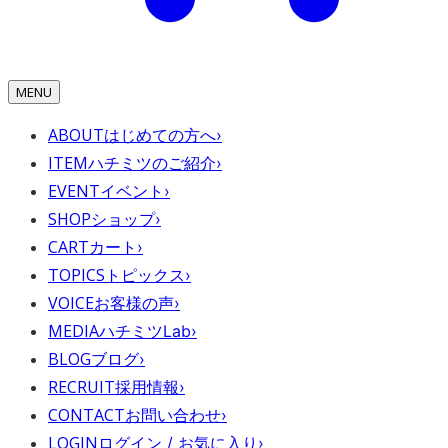
MENU
ABOUT
はじめての方へ
›
ITEM
ハチミツのご紹介
›
EVENT
イベント
›
SHOP
ショップ
›
CART
カート
›
TOPICS
トピックス
›
VOICE
お客様の声
›
MEDIA
ハチミツLab
›
BLOG
ブログ
›
RECRUIT
採用情報
›
CONTACT
お問い合わせ
›
LOGIN
ログイン / お気に入り
›