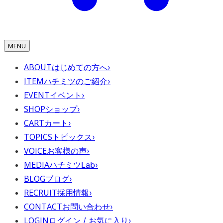
MENU
ABOUT
はじめての方へ
›
ITEM
ハチミツのご紹介
›
EVENT
イベント
›
SHOP
ショップ
›
CART
カート
›
TOPICS
トピックス
›
VOICE
お客様の声
›
MEDIA
ハチミツLab
›
BLOG
ブログ
›
RECRUIT
採用情報
›
CONTACT
お問い合わせ
›
LOGIN
ログイン / お気に入り
›