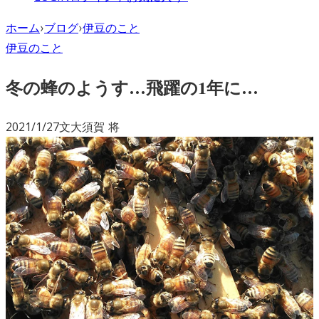
ホーム
›
ブログ
›
伊豆のこと
伊豆のこと
冬の蜂のようす…飛躍の1年に…
2021/1/27
文
大須賀 将