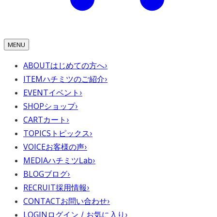
MENU
ABOUT
はじめての方へ
›
ITEM
ハチミツのご紹介
›
EVENT
イベント
›
SHOP
ショップ
›
CART
カート
›
TOPICS
トピックス
›
VOICE
お客様の声
›
MEDIA
ハチミツLab
›
BLOG
ブログ
›
RECRUIT
採用情報
›
CONTACT
お問い合わせ
›
LOGIN
ログイン / お気に入り
›