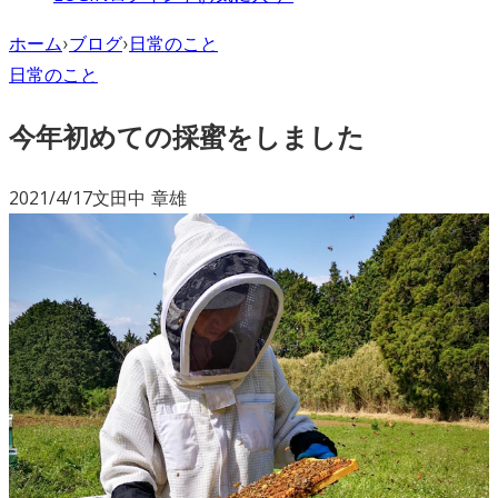
ホーム
›
ブログ
›
日常のこと
日常のこと
今年初めての採蜜をしました
2021/4/17
文
田中 章雄